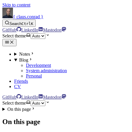
Skip to content
{ claus.conrad }
Search
Ctrl
K
GitHub
LinkedIn
Mastodon
Select theme
Notes
Blog
Development
System administration
Personal
Friends
CV
GitHub
LinkedIn
Mastodon
Select theme
On this page
On this page