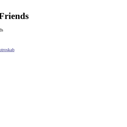
Friends
ds
utroskab