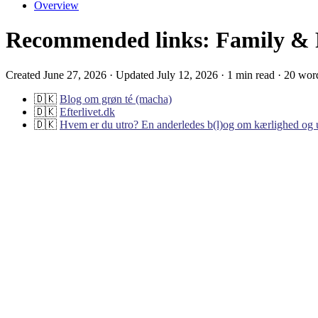
Overview
Recommended links: Family & 
Created June 27, 2026 · Updated July 12, 2026 · 1 min read · 20 wor
🇩🇰
Blog om grøn té (macha)
🇩🇰
Efterlivet.dk
🇩🇰
Hvem er du utro? En anderledes b(l)og om kærlighed og 